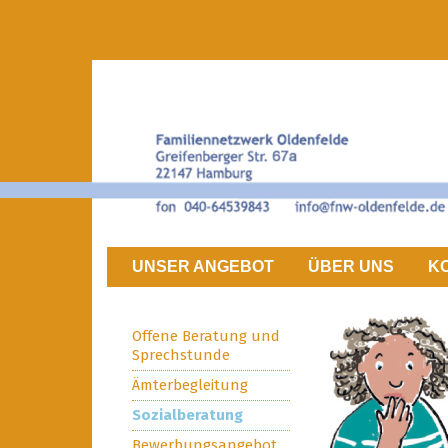
UNSER ANGEBOT
ÜBER UNS
K
Offene Beratung und
Sprechstunde
Ämterbegleitung
Sozialberatung
Bewerbungsangebot