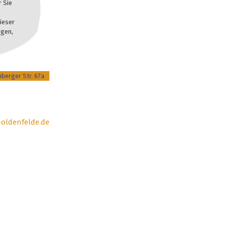
r Sie
ieser
igen,
nberger Str. 67a
oldenfelde.de