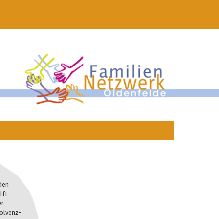
den
lft
r.
solvenz-